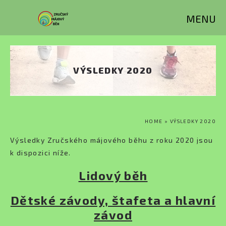
Přejít k hlavnímu obsahu
MENU
VÝSLEDKY 2020
JSTE ZDE
HOME
» VÝSLEDKY 2020
Výsledky Zručského májového běhu z roku 2020 jsou
k dispozici níže.
Lidový běh
Dětské závody, štafeta a hlavní
závod