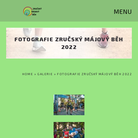
Přejít k hlavnímu obsahu
MENU
FOTOGRAFIE ZRUČSKÝ MÁJOVÝ BĚH
2022
JSTE ZDE
HOME
»
GALERIE
» FOTOGRAFIE ZRUČSKÝ MÁJOVÝ BĚH 2022