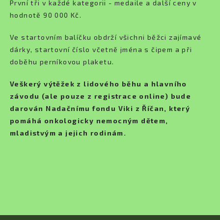
První tři v každé kategorii - medaile a další ceny v
hodnotě 90 000 Kč.
Ve startovním balíčku obdrží všichni běžci zajímavé
dárky, startovní číslo včetně jména s čipem a při
doběhu perníkovou plaketu.
Veškerý výtěžek z lidového běhu a hlavního
závodu (ale pouze z registrace online) bude
darován Nadačnímu fondu Viki z Ř
íčan, který
pomáhá onkologicky nemocným dětem,
mladistvým a jejich rodinám.