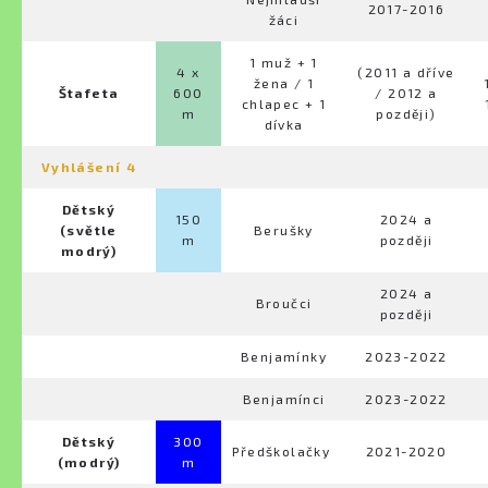
2017-2016
žáci
1 muž + 1
4 x
(2011 a dříve
žena / 1
Štafeta
600
/ 2012 a
chlapec + 1
m
později)
dívka
Vyhlášení 4
Dětský
150
2024 a
(světle
Berušky
m
později
modrý)
2024 a
Broučci
později
Benjamínky
2023-2022
Benjamínci
2023-2022
Dětský
300
Předškolačky
2021-2020
(modrý)
m