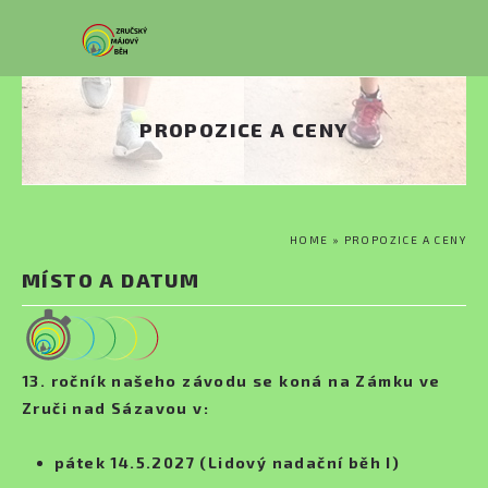
Přejít k hlavnímu obsahu
PROPOZICE A CENY
JSTE ZDE
HOME
» PROPOZICE A CENY
MÍSTO A DATUM
13. ročník našeho závodu se koná
na Zámku ve
Zruči nad Sázavou
v:
pátek 14.5.2027 (Lidový nadační běh I)