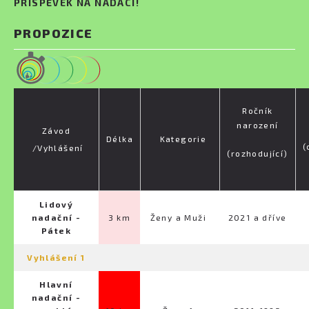
PŘÍSPĚVEK NA NADACI!
PROPOZICE
Ročník
narození
Závod
Délka
Kategorie
(
/Vyhlášení
(rozhodující)
Lidový
nadační -
3 km
Ženy a Muži
2021 a dříve
Pátek
Vyhlášení 1
Hlavní
nadační -