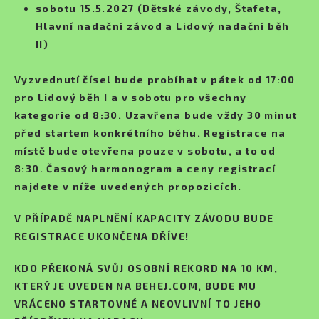
sobotu 15.5.2027 (Dětské závody, Štafeta,
Hlavní nadační závod a Lidový nadační běh
II)
Vyzvednutí čísel bude probíhat v pátek od 17:00
pro Lidový běh I a v sobotu pro všechny
kategorie od 8:30. Uzavřena bude vždy 30 minut
před startem konkrétního běhu. Registrace na
místě bude otevřena pouze v sobotu, a to od
8:30. Časový harmonogram a ceny registrací
najdete v níže uvedených propozicích.
V PŘÍPADĚ NAPLNĚNÍ KAPACITY ZÁVODU BUDE
REGISTRACE UKONČENA DŘÍVE!
KDO PŘEKONÁ SVŮJ OSOBNÍ REKORD NA 10 KM,
KTERÝ JE UVEDEN NA BEHEJ.COM, BUDE MU
VRÁCENO STARTOVNÉ A NEOVLIVNÍ TO JEHO