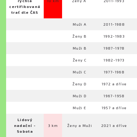
rychlá
10 km
Ženy A
2011-1993
certifikovaná
trať dle ČAS
Muži A
2011-1988
Ženy B
1992-1983
Muži B
1987-1978
Ženy C
1982-1973
Muži C
1977-1968
Ženy D
1972 a dříve
Muži D
1967-1958
Muži E
1957 a dříve
Lidový
nadační -
3 km
Ženy a Muži
2021 a dříve
Sobota