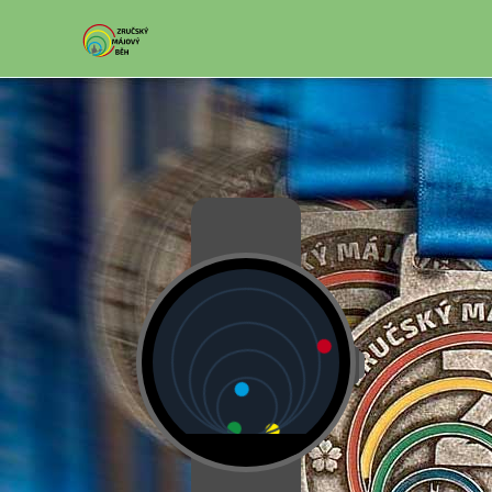
Přejít k hlavnímu obsahu
●
●
●
●