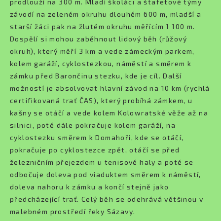
prodlouží na 300 m. Mladí školáci a štafetové týmy
závodí na zeleném okruhu dlouhém 600 m, mladší a
starší žáci pak na žlutém okruhu měřícím 1 100 m.
Dospělí si mohou zaběhnout lidový běh (růžový
okruh), který měří 3 km a vede zámeckým parkem,
kolem garáží, cyklostezkou, náměstí a směrem k
zámku před Barončinu stezku, kde je cíl. Další
možností je absolvovat hlavní závod na 10 km (rychlá
certifikovaná trať ČAS), který probíhá zámkem, u
kašny se otáčí a vede kolem Kolowratské věže až na
silnici, poté dále pokračuje kolem garáží, na
cyklostezku směrem k Domahoři, kde se otáčí,
pokračuje po cyklostezce zpět, otáčí se před
železničním přejezdem u tenisové haly a poté se
odbočuje doleva pod viaduktem směrem k náměstí,
doleva nahoru k zámku a končí stejně jako
předcházející trať. Celý běh se odehrává většinou v
malebném prostředí řeky Sázavy.