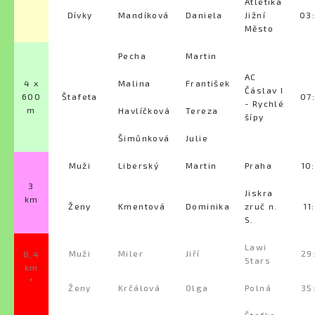
Atletika
Dívky
Mandíková
Daniela
Jižní
03
Město
Pecha
Martin
AC
4 x
Malina
František
Čáslav I
600
Štafeta
07
- Rychlé
m
Havlíčková
Tereza
šípy
Šimůnková
Julie
Muži
Liberský
Martin
Praha
10
3
Jiskra
km
Ženy
Kmentová
Dominika
zruč n.
11
S.
Lawi
Muži
Miler
Jiří
29
8,4
Stars
km
*
Ženy
Krčálová
Olga
Polná
35