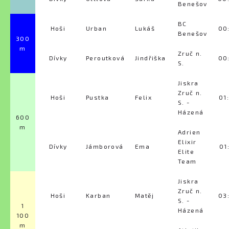
Benešov
BC
Hoši
Urban
Lukáš
00
Benešov
300
m
Zruč n.
Dívky
Peroutková
Jindřiška
00
S.
Jiskra
Zruč n.
Hoši
Pustka
Felix
01
S. -
Házená
600
m
Adrien
Elixir
Dívky
Jámborová
Ema
01
Elite
Team
Jiskra
Zruč n.
Hoši
Karban
Matěj
03
S. -
1
Házená
100
m