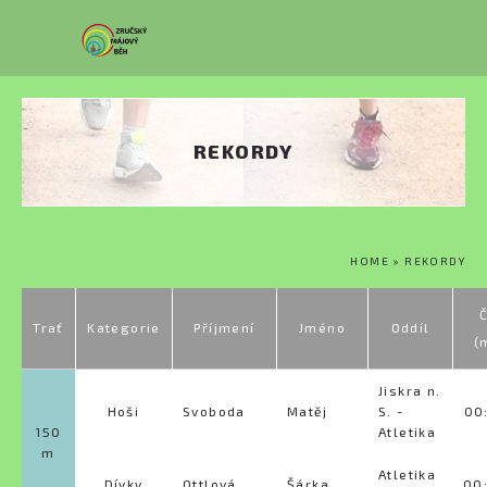
Přejít k hlavnímu obsahu
REKORDY
JSTE ZDE
HOME
» REKORDY
Trať
Kategorie
Příjmení
Jméno
Oddíl
(
Jiskra n.
Hoši
Svoboda
Matěj
S. -
00
150
Atletika
m
Atletika
Dívky
Ottlová
Šárka
00